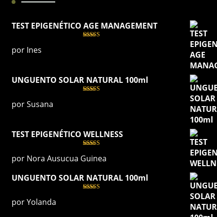
TEST EPIGENÉTICO AGE MANAGEMENT
Valorado
por Ines
con
5
de 5
UNGUENTO SOLAR NATURAL 100ml
Valorado
por Susana
con
5
de 5
TEST EPIGENÉTICO WELLNESS
Valorado
por Nora Ausucua Guinea
con
5
de 5
UNGUENTO SOLAR NATURAL 100ml
Valorado
por Yolanda
con
5
de 5