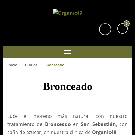
Organic49
Tu supermercado biológico y ecológico en San Sebastián
0
Inicio
Clínica
Bronceado
Bronceado
Luce el moreno más natural con nuestro
tratamiento de
Bronceado
en
San Sebastián
, con
caña de azucar, en nuestra clínica de
Organic49
.