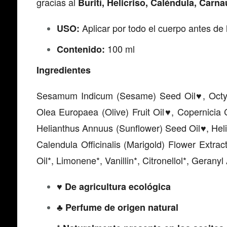
gracias al
Burití, Helicriso, Caléndula, Carn
Aplicar por todo el cuerpo antes de l
USO:
100 ml
Contenido:
Ingredientes
Sesamum Indicum (Sesame) Seed Oil
, Oct
♥
Olea Europaea (Olive) Fruit Oil
, Copernicia
♥
Helianthus Annuus (Sunflower) Seed Oil
, Hel
♥
Calendula Officinalis (Marigold) Flower Extrac
Oil*, Limonene*, Vanillin*, Citronellol*, Gerany
De agricultura ecológica
♥
Perfume de origen natural
♣