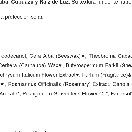
. Su textura fundente nutre
aúba, Cupuazú y Raíz de Luz
a protección solar.
yldodecanol, Cera Alba (Beeswax)
, Theobroma Cacao
♥
 Cerifera (Carnauba) Wax
, Butyrospermum Parkii (She
♥
ichrysum Italicum Flower Extract
, Parfum (Fragrance)
♥
♣
t
, Rosmarinus Officinalis (Rosemary) Extract, Canola O
♥
l Acetate*, Pelargonium Graveolens Flower Oil*, Farnesol*,