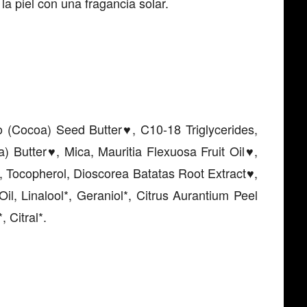
 la piel con una fragancia solar.
 (Cocoa) Seed Butter
, C10-18 Triglycerides,
♥
a) Butter
, Mica, Mauritia Flexuosa Fruit Oil
,
♥
♥
, Tocopherol, Dioscorea Batatas Root Extract
,
♥
il, Linalool*, Geraniol*, Citrus Aurantium Peel
 Citral*.