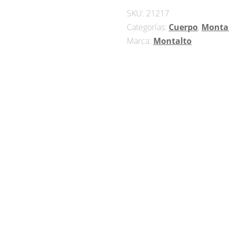
100ml
SKU:
21217
cantidad
Categorías:
Cuerpo
,
Monta
Marca:
Montalto