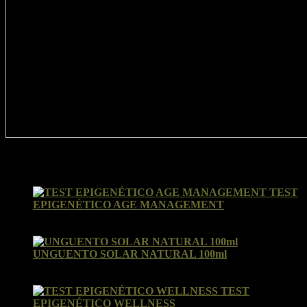
Valoraciones recientes
TEST
EPIGENÉTICO AGE MANAGEMENT
Valorado con
5
de 5
por Ines
UNGUENTO SOLAR NATURAL 100ml
Valorado con
5
de 5
por Susana
TEST
EPIGENÉTICO WELLNESS