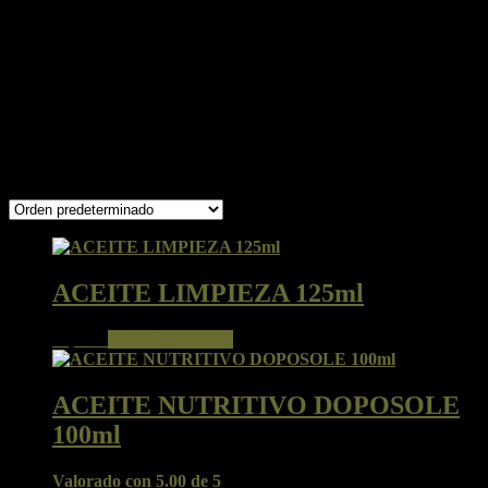
en ingredientes naturales y de origen vegetal.
La familia Montalto, se ha dedicado desde 1957 en promover la
belleza y la salud desde su sede en Busto Arsizio (Italia). Los
laboratorios Belleza Bio Montalto con sus tintes vegetales con Aloe
Vera, cuidan la belleza y la salud del cabello, con productos basados
en ingredientes naturales y de origen vegetal.
Mostrando 1–16 de 21 resultados
ACEITE LIMPIEZA 125ml
34,00
€
Añadir al carrito
ACEITE NUTRITIVO DOPOSOLE
100ml
Valorado con
5.00
de 5