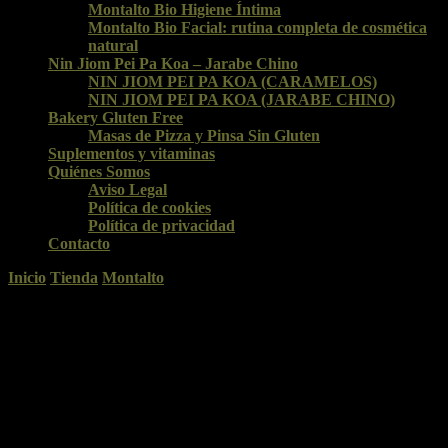
Montalto Bio Higiene Íntima
Montalto Bio Facial: rutina completa de cosmética
natural
Nin Jiom Pei Pa Koa – Jarabe Chino
NIN JIOM PEI PA KOA (CARAMELOS)
NIN JIOM PEI PA KOA (JARABE CHINO)
Bakery Gluten Free
Masas de Pizza y Pinsa Sin Gluten
Suplementos y vitaminas
Quiénes Somos
Aviso Legal
Política de cookies
Política de privacidad
Contacto
Inicio
Tienda
Montalto
Categoría
:
Montalto
La familia Montalto, se ha dedicado desde 1957 en promover la
belleza y la salud desde su sede en Busto Arsizio (Italia). Los
laboratorios Belleza Bio Montalto con sus tintes vegetales con Aloe
Vera, cuidan la belleza y la salud del cabello, con productos basados