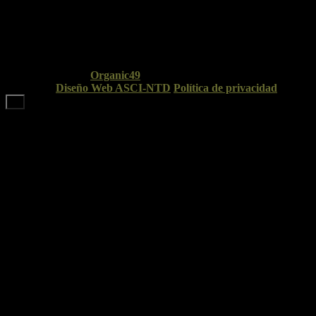
© Copyright 2026
Organic49
. Todos los derechos
reservados.
Diseño Web ASCI-NTD
.
Política de privacidad
➜