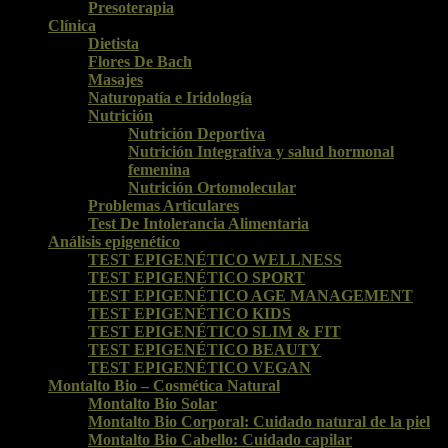
Presoterapia
Clínica
Dietista
Flores De Bach
Masajes
Naturopatía e Iridología
Nutrición
Nutrición Deportiva
Nutrición Integrativa y salud hormonal
femenina
Nutrición Ortomolecular
Problemas Articulares
Test De Intolerancia Alimentaria
Análisis epigenético
TEST EPIGENÉTICO WELLNESS
TEST EPIGENÉTICO SPORT
TEST EPIGENÉTICO AGE MANAGEMENT
TEST EPIGENÉTICO KIDS
TEST EPIGENÉTICO SLIM & FIT
TEST EPIGENÉTICO BEAUTY
TEST EPIGENÉTICO VEGAN
Montalto Bio – Cosmética Natural
Montalto Bio Solar
Montalto Bio Corporal: Cuidado natural de la piel
Montalto Bio Cabello: Cuidado capilar