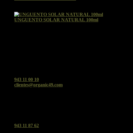
Valorado con
5
de 5
por Nora Ausucua Guinea
UNGUENTO SOLAR NATURAL 100ml
Valorado con
5
de 5
por Yolanda
Facebook
Organic49 San Sebastián
Cualquier duda o consulta no dudes en contactarnos ;)
943 11 00 10
clientes@organic49.com
C/Urbieta 49 (San Sebastián)
Organic Tolosa
Tu supermercado biológico y clínica en Tolosa.
943 11 87 62
Avd. Navarra 3 - Tolosa - 20400