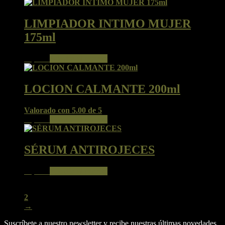
LIMPIADOR INTIMO MUJER
175ml
17,50
€
Añadir al carrito
LOCION CALMANTE 200ml
Valorado con
5.00
de 5
23,20
€
Añadir al carrito
SÉRUM ANTIROJECES
36,20
€
Añadir al carrito
1
2
→
Suscríbete a nuestro newsletter y recibe nuestras últimas novedades