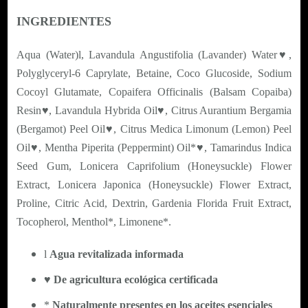
INGREDIENTES
Aqua (Water)l, Lavandula Angustifolia (Lavander) Water♥,
Polyglyceryl-6 Caprylate, Betaine, Coco Glucoside, Sodium
Cocoyl Glutamate, Copaifera Officinalis (Balsam Copaiba)
Resin♥, Lavandula Hybrida Oil♥, Citrus Aurantium Bergamia
(Bergamot) Peel Oil♥, Citrus Medica Limonum (Lemon) Peel
Oil♥, Mentha Piperita (Peppermint) Oil*♥, Tamarindus Indica
Seed Gum, Lonicera Caprifolium (Honeysuckle) Flower
Extract, Lonicera Japonica (Honeysuckle) Flower Extract,
Proline, Citric Acid, Dextrin, Gardenia Florida Fruit Extract,
Tocopherol, Menthol*, Limonene*.
l
Agua revitalizada informada
♥
De agricultura ecológica certificada
*
Naturalmente presentes en los aceites esenciales