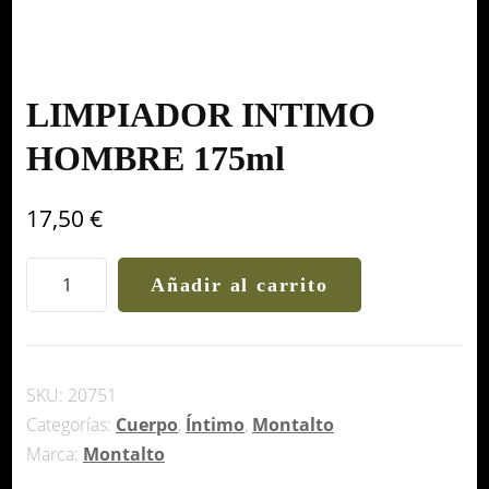
LIMPIADOR INTIMO
HOMBRE 175ml
17,50
€
LIMPIADOR
Añadir al carrito
INTIMO
HOMBRE
175ml
cantidad
SKU:
20751
Categorías:
Cuerpo
,
Íntimo
,
Montalto
Marca:
Montalto