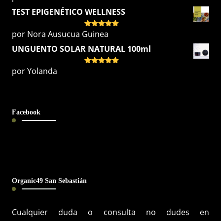
con
5
de 5
TEST EPIGENÉTICO WELLNESS
por Nora Ausucua Guinea
Valorado
con
5
de 5
UNGUENTO SOLAR NATURAL 100ml
por Yolanda
Valorado
con
5
de 5
Facebook
Organic49 San Sebastián
Cualquier duda o consulta no dudes en