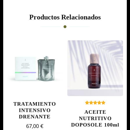
Productos Relacionados
TRATAMIENTO
Valorado
INTENSIVO
ACEITE
con
DRENANTE
5.00
NUTRITIVO
de 5
DOPOSOLE 100ml
67,00
€