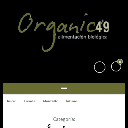
Organic49
Tu supermercado biológico y ecológico en San Sebastián
0
Inicio
Tienda
Montalto
Íntimo
Categoría
: