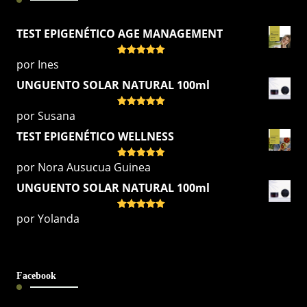
TEST EPIGENÉTICO AGE MANAGEMENT
por Ines
Valorado
con
5
de 5
UNGUENTO SOLAR NATURAL 100ml
por Susana
Valorado
con
5
de 5
TEST EPIGENÉTICO WELLNESS
por Nora Ausucua Guinea
Valorado
con
5
de 5
UNGUENTO SOLAR NATURAL 100ml
por Yolanda
Valorado
con
5
de 5
Facebook