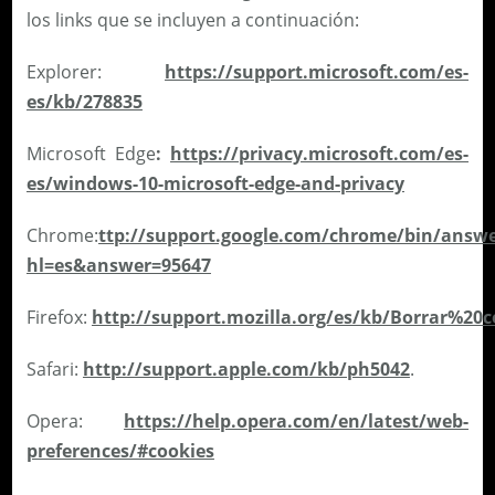
los links que se incluyen a continuación:
Explorer:
https://support.microsoft.com/es-
es/kb/278835
Microsoft Edge
:
https://privacy.microsoft.com/es-
es/windows-10-microsoft-edge-and-privacy
Chrome:
ttp://support.google.com/chrome/bin/answe
hl=es&answer=95647
Firefox:
http://support.mozilla.org/es/kb/Borrar%20c
Safari:
http://support.apple.com/kb/ph5042
.
Opera:
https://help.opera.com/en/latest/web-
preferences/#cookies