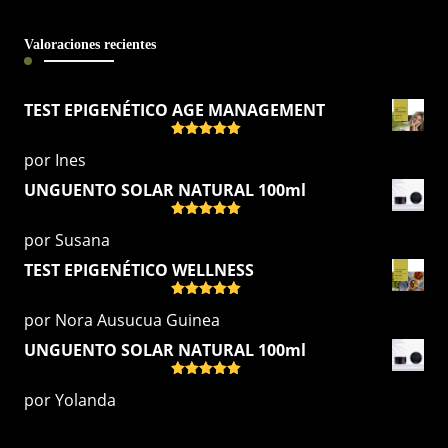
Valoraciones recientes
TEST EPIGENÉTICO AGE MANAGEMENT
Valorado
por Ines
con
5
de 5
UNGUENTO SOLAR NATURAL 100ml
Valorado
por Susana
con
5
de 5
TEST EPIGENÉTICO WELLNESS
Valorado
por Nora Ausucua Guinea
con
5
de 5
UNGUENTO SOLAR NATURAL 100ml
Valorado
por Yolanda
con
5
de 5