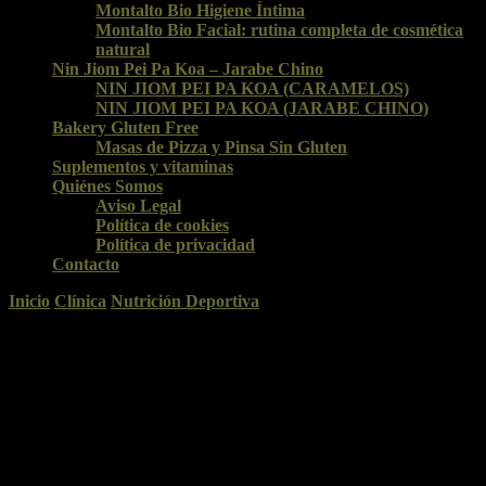
Montalto Bio Higiene Íntima
Montalto Bio Facial: rutina completa de cosmética
natural
Nin Jiom Pei Pa Koa – Jarabe Chino
NIN JIOM PEI PA KOA (CARAMELOS)
NIN JIOM PEI PA KOA (JARABE CHINO)
Bakery Gluten Free
Masas de Pizza y Pinsa Sin Gluten
Suplementos y vitaminas
Quiénes Somos
Aviso Legal
Política de cookies
Política de privacidad
Contacto
Inicio
Clínica
Nutrición Deportiva
Nutrición Deportiva
Una nutrición deportiva adecuada es vital para mantener un buen
rendimiento en el deporte. te explica lo más importante que debes
conocer para tener una alimentación a la altura de tus demandas