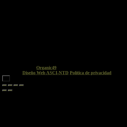
© Copyright 2026
Organic49
. Todos los derechos
reservados.
Diseño Web ASCI-NTD
.
Política de privacidad
➜