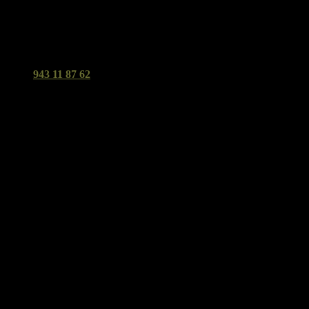
Organic Tolosa
Tu supermercado biológico y clínica en Tolosa.
943 11 87 62
Avd. Navarra 3 - Tolosa - 20400
Dónde Encontrarnos