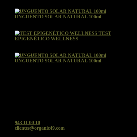
Valorado con
5
de 5
por Ines
UNGUENTO SOLAR NATURAL 100ml
Valorado con
5
de 5
por Susana
TEST
EPIGENÉTICO WELLNESS
Valorado con
5
de 5
por Nora Ausucua Guinea
UNGUENTO SOLAR NATURAL 100ml
Valorado con
5
de 5
por Yolanda
Facebook
Organic49 San Sebastián
Cualquier duda o consulta no dudes en contactarnos ;)
943 11 00 10
clientes@organic49.com
C/Urbieta 49 (San Sebastián)