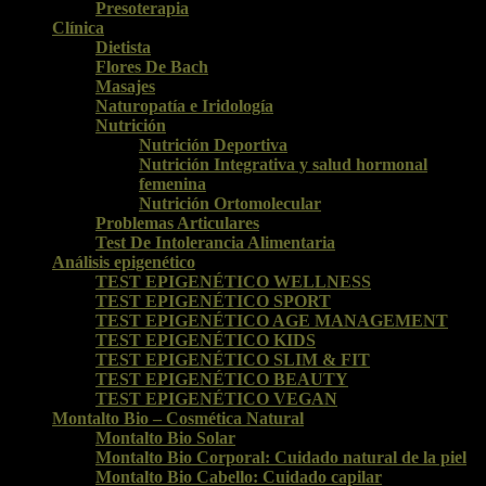
Presoterapia
Clínica
Dietista
Flores De Bach
Masajes
Naturopatía e Iridología
Nutrición
Nutrición Deportiva
Nutrición Integrativa y salud hormonal
femenina
Nutrición Ortomolecular
Problemas Articulares
Test De Intolerancia Alimentaria
Análisis epigenético
TEST EPIGENÉTICO WELLNESS
TEST EPIGENÉTICO SPORT
TEST EPIGENÉTICO AGE MANAGEMENT
TEST EPIGENÉTICO KIDS
TEST EPIGENÉTICO SLIM & FIT
TEST EPIGENÉTICO BEAUTY
TEST EPIGENÉTICO VEGAN
Montalto Bio – Cosmética Natural
Montalto Bio Solar
Montalto Bio Corporal: Cuidado natural de la piel
Montalto Bio Cabello: Cuidado capilar