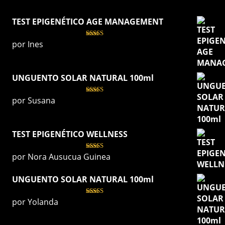
TEST EPIGENÉTICO AGE MANAGEMENT
por Ines
Valorado
con
5
de 5
UNGUENTO SOLAR NATURAL 100ml
por Susana
Valorado
con
5
de 5
TEST EPIGENÉTICO WELLNESS
por Nora Ausucua Guinea
Valorado
con
5
de 5
UNGUENTO SOLAR NATURAL 100ml
por Yolanda
Valorado
con
5
de 5