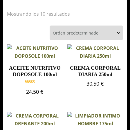
Mostrando los 10 resultados
ACEITE NUTRITIVO
CREMA CORPORAL
DOPOSOLE 100ml
DIARIA 250ml
30,50
€
Valorado
24,50
€
con
5.00
de 5