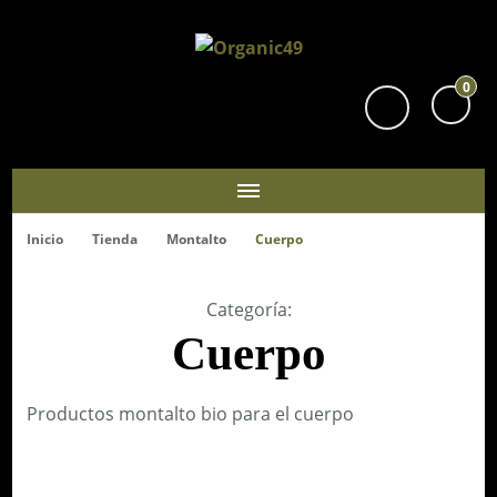
Organic49
Tu supermercado biológico y ecológico en San Sebastián
0
Inicio
Tienda
Montalto
Cuerpo
Categoría
:
Cuerpo
Productos montalto bio para el cuerpo