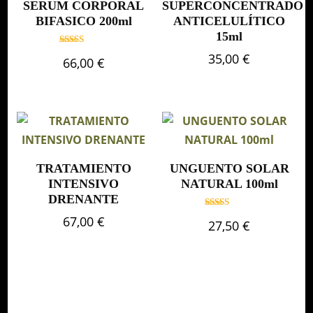
SERUM CORPORAL
SUPERCONCENTRADO
BIFASICO 200ml
ANTICELULÍTICO
15ml
Valorado
35,00
€
66,00
€
con
5.00
de 5
TRATAMIENTO
UNGUENTO SOLAR
INTENSIVO
NATURAL 100ml
DRENANTE
Valorado
67,00
€
27,50
€
con
5.00
de 5