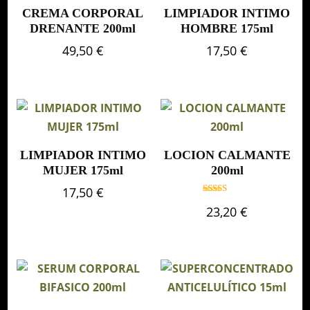
CREMA CORPORAL
LIMPIADOR INTIMO
DRENANTE 200ml
HOMBRE 175ml
49,50
€
17,50
€
LIMPIADOR INTIMO
LOCION CALMANTE
MUJER 175ml
200ml
17,50
€
Valorado
23,20
€
con
5.00
de 5