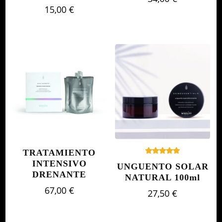
15,00
€
TRATAMIENTO
Valorado
INTENSIVO
UNGUENTO SOLAR
con
DRENANTE
5.00
NATURAL 100ml
de 5
67,00
€
27,50
€