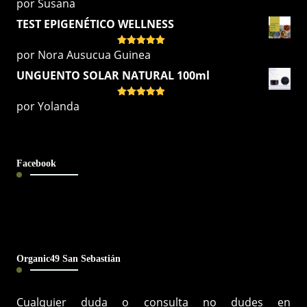
por Susana
Valorado
con
5
de 5
TEST EPIGENÉTICO WELLNESS
por Nora Ausucua Guinea
Valorado
con
5
de 5
UNGUENTO SOLAR NATURAL 100ml
por Yolanda
Valorado
con
5
de 5
Facebook
Organic49 San Sebastián
Cualquier duda o consulta no dudes en