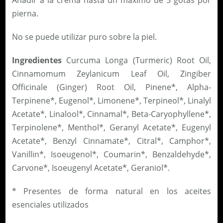
Añadir a la crema hasta un máximo de 5 gotas por
pierna.
No se puede utilizar puro sobre la piel.
Ingredientes
Curcuma Longa (Turmeric) Root Oil,
Cinnamomum Zeylanicum Leaf Oil, Zingiber
Officinale (Ginger) Root Oil, Pinene*, Alpha-
Terpinene*, Eugenol*, Limonene*, Terpineol*, Linalyl
Acetate*, Linalool*, Cinnamal*, Beta-Caryophyllene*,
Terpinolene*, Menthol*, Geranyl Acetate*, Eugenyl
Acetate*, Benzyl Cinnamate*, Citral*, Camphor*,
Vanillin*, Isoeugenol*, Coumarin*, Benzaldehyde*,
Carvone*, Isoeugenyl Acetate*, Geraniol*.
* Presentes de forma natural en los aceites
esenciales utilizados