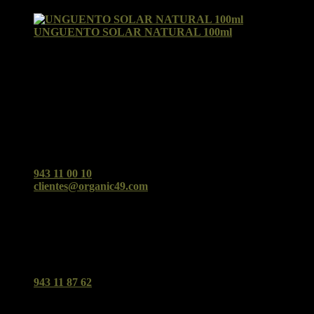
por Nora Ausucua Guinea
UNGUENTO SOLAR NATURAL 100ml
Valorado con
5
de 5
por Yolanda
Facebook
Organic49 San Sebastián
Cualquier duda o consulta no dudes en contactarnos ;)
943 11 00 10
clientes@organic49.com
C/Urbieta 49 (San Sebastián)
Organic Tolosa
Tu supermercado biológico y clínica en Tolosa.
943 11 87 62
Avd. Navarra 3 - Tolosa - 20400