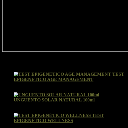
Valoraciones recientes
TEST
EPIGENÉTICO AGE MANAGEMENT
Valorado con
5
de 5
por Ines
UNGUENTO SOLAR NATURAL 100ml
Valorado con
5
de 5
por Susana
TEST
EPIGENÉTICO WELLNESS
Valorado con
5
de 5