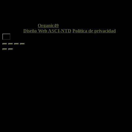
© Copyright 2026
Organic49
. Todos los derechos
reservados.
Diseño Web ASCI-NTD
.
Política de privacidad
➜