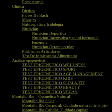
Presoterapia
Clínica
Dietista
Flores De Bach
Masajes
Naturopatía e Iridología
Nutrición
Nutrición Deportiva
Nutrición Integrativa y salud hormonal
femenina
Nutrición Ortomolecular
Problemas Articulares
Test De Intolerancia Alimentaria
Análisis epigenético
TEST EPIGENÉTICO WELLNESS
TEST EPIGENÉTICO SPORT
TEST EPIGENÉTICO AGE MANAGEMENT
TEST EPIGENÉTICO KIDS
TEST EPIGENÉTICO SLIM & FIT
TEST EPIGENÉTICO BEAUTY
TEST EPIGENÉTICO VEGAN
Montalto Bio – Cosmética Natural
Montalto Bio Solar
Montalto Bio Corporal: Cuidado natural de la piel
Montalto Bio Cabello: Cuidado capilar