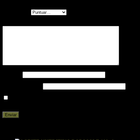
obligatorios están marcados con
*
Tu puntuación
Tu valoración
*
Nombre
*
Correo electrónico
*
Guarda mi nombre, correo electrónico y web en este navegador
para la próxima vez que comente.
Productos relacionados