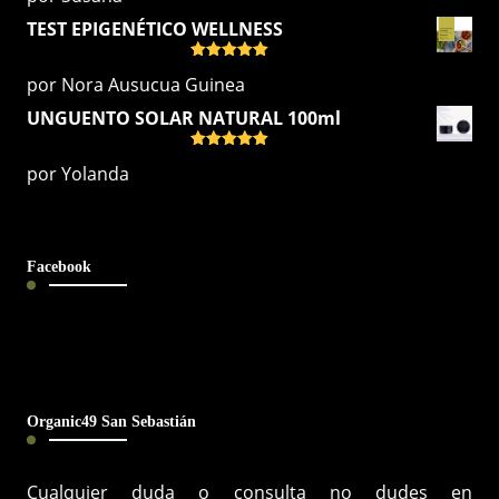
TEST EPIGENÉTICO WELLNESS
Valorado
por Nora Ausucua Guinea
con
5
de 5
UNGUENTO SOLAR NATURAL 100ml
Valorado
por Yolanda
con
5
de 5
Facebook
Organic49 San Sebastián
Cualquier duda o consulta no dudes en