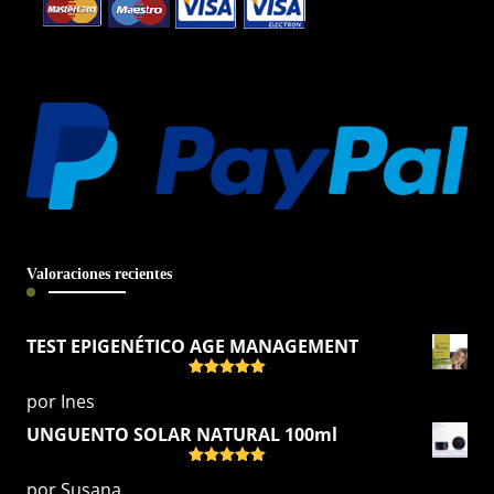
Valoraciones recientes
TEST EPIGENÉTICO AGE MANAGEMENT
Valorado
por Ines
con
5
de 5
UNGUENTO SOLAR NATURAL 100ml
Valorado
por Susana
con
5
de 5