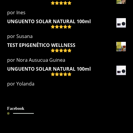
Valorado
por Ines
con
5
de 5
UNGUENTO SOLAR NATURAL 100ml
Valorado
por Susana
con
5
de 5
TEST EPIGENÉTICO WELLNESS
Valorado
por Nora Ausucua Guinea
con
5
de 5
UNGUENTO SOLAR NATURAL 100ml
Valorado
por Yolanda
con
5
de 5
Facebook