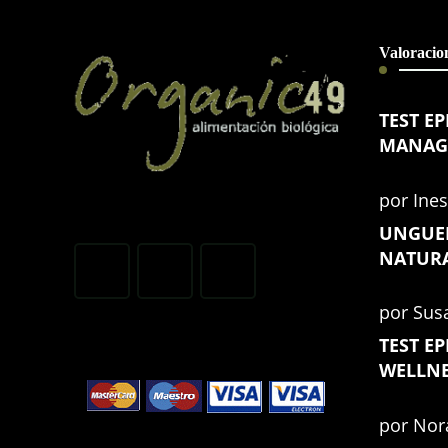
Valoracion
TEST E
MANAG
por Ine
UNGUE
NATURA
por Sus
TEST E
WELLN
por Nor