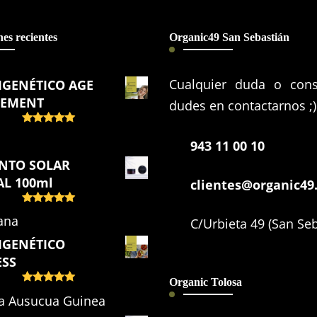
es recientes
Organic49 San Sebastián
Cualquier duda o cons
PIGENÉTICO AGE
EMENT
dudes en contactarnos ;)
Valorado
s
con
5
de 5
943 11 00 10
NTO SOLAR
L 100ml
clientes@organic49
Valorado
ana
C/Urbieta 49 (San Seb
con
5
de 5
PIGENÉTICO
ESS
Organic Tolosa
Valorado
a Ausucua Guinea
con
5
de 5