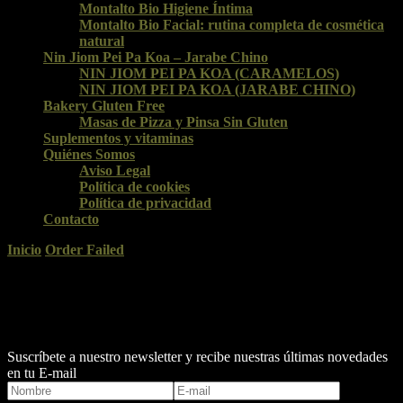
Montalto Bio Higiene Íntima
Montalto Bio Facial: rutina completa de cosmética
natural
Nin Jiom Pei Pa Koa – Jarabe Chino
NIN JIOM PEI PA KOA (CARAMELOS)
NIN JIOM PEI PA KOA (JARABE CHINO)
Bakery Gluten Free
Masas de Pizza y Pinsa Sin Gluten
Suplementos y vitaminas
Quiénes Somos
Aviso Legal
Política de cookies
Política de privacidad
Contacto
Inicio
Order Failed
Order Failed
Your transaction failed, please try again or contact support.
Suscríbete a nuestro newsletter y recibe nuestras últimas novedades
en tu E-mail