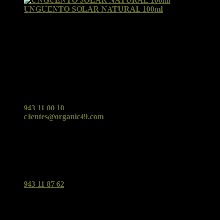
UNGUENTO SOLAR NATURAL 100ml
Valorado con
5
de 5
por Yolanda
Facebook
Organic49 San Sebastián
Cualquier duda o consulta no dudes en contactarnos ;)
943 11 00 10
clientes@organic49.com
C/Urbieta 49 (San Sebastián)
Organic Tolosa
Tu supermercado biológico y clínica en Tolosa.
943 11 87 62
Avd. Navarra 3 - Tolosa - 20400
Dónde Encontrarnos