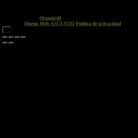
© Copyright 2026
Organic49
. Todos los derechos
reservados.
Diseño Web ASCI-NTD
.
Política de privacidad
➜