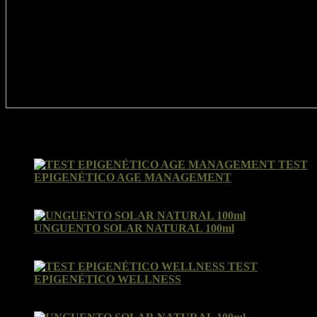
Valoraciones recientes
TEST
EPIGENÉTICO AGE MANAGEMENT
Valorado con
5
de 5
por Ines
UNGUENTO SOLAR NATURAL 100ml
Valorado con
5
de 5
por Susana
TEST
EPIGENÉTICO WELLNESS
Valorado con
5
de 5
por Nora Ausucua Guinea