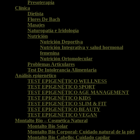
Presoterapia
Clínica
Dietista
Flores De Bach
Masajes
Naturopatía e Iridología
Nutrición
Nutrición Deportiva
Nutrición Integrativa y salud hormonal
femenina
Nutrición Ortomolecular
Problemas Articulares
Test De Intolerancia Alimentaria
Análisis epigenético
TEST EPIGENÉTICO WELLNESS
TEST EPIGENÉTICO SPORT
TEST EPIGENÉTICO AGE MANAGEMENT
TEST EPIGENÉTICO KIDS
TEST EPIGENÉTICO SLIM & FIT
TEST EPIGENÉTICO BEAUTY
TEST EPIGENÉTICO VEGAN
Montalto Bio – Cosmética Natural
Montalto Bio Solar
Montalto Bio Corporal: Cuidado natural de la piel
Montalto Bio Cabello: Cuidado capilar