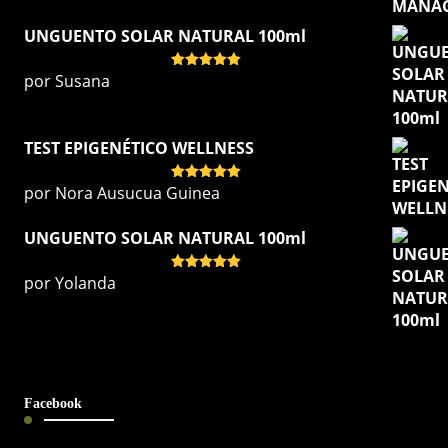
UNGUENTO SOLAR NATURAL 100ml
por Susana
Valorado
con
5
de 5
TEST EPIGENÉTICO WELLNESS
por Nora Ausucua Guinea
Valorado
con
5
de 5
UNGUENTO SOLAR NATURAL 100ml
por Yolanda
Valorado
con
5
de 5
Facebook