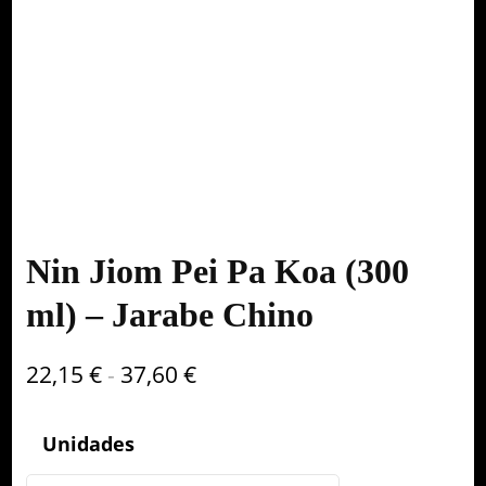
Nin Jiom Pei Pa Koa (300
ml) – Jarabe Chino
Rango
22,15
€
-
37,60
€
de
precios:
Unidades
desde