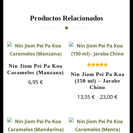
Productos Relacionados
Nin Jiom Pei Pa Koa
Valorado
Caramelos (Manzana)
Nin Jiom Pei Pa Koa
con
5.00
(150 ml) – Jarabe
6,95
€
de 5
Chino
Rang
13,55
€
-
23,00
€
de
precio
desde
13,55 