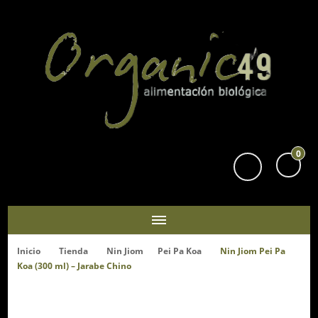
Organic49
Tu supermercado biológico y ecológico en San Sebastián
0
Inicio
Tienda
Nin Jiom
Pei Pa Koa
Nin Jiom Pei Pa
Koa (300 ml) – Jarabe Chino