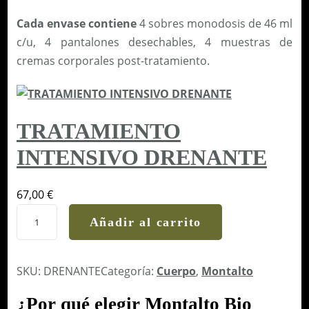
O
Cada envase contiene
4 sobres monodosis de 46 ml
A
c/u, 4 pantalones desechables, 4 muestras de
N
cremas corporales post-tratamiento.
T
I
C
E
TRATAMIENTO
L
INTENSIVO DRENANTE
U
L
67,00
€
Í
T
T
Añadir al carrito
R
I
A
C
T
SKU:
DRENANTE
Categoría:
Cuerpo
, 
Montalto
O
A
1
¿Por qué elegir Montalto Bio
M