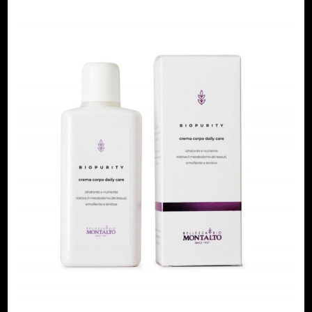
0
m
l
c
a
n
t
i
d
a
d