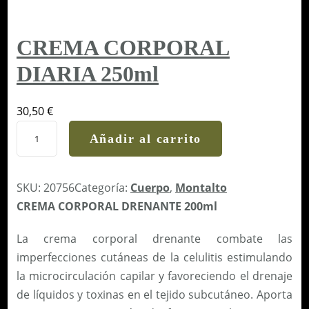
CREMA CORPORAL
DIARIA 250ml
30,50
€
C
Añadir al carrito
R
E
M
SKU:
20756
Categoría:
Cuerpo
, 
Montalto
A
CREMA CORPORAL DRENANTE 200ml
C
La crema corporal drenante combate las
O
imperfecciones cutáneas de la celulitis estimulando
R
la microcirculación capilar y favoreciendo el drenaje
P
de líquidos y toxinas en el tejido subcutáneo. Aporta
O