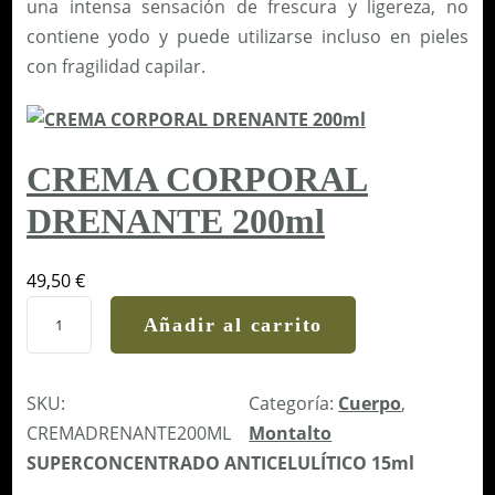
una intensa sensación de frescura y ligereza, no
R
contiene yodo y puede utilizarse incluso en pieles
A
con fragilidad capilar.
L
D
I
A
CREMA CORPORAL
R
DRENANTE 200ml
I
A
2
49,50
€
5
C
Añadir al carrito
0
R
m
E
l
M
SKU:
Categoría:
Cuerpo
, 
c
A
CREMADRENANTE200ML
Montalto
a
C
SUPERCONCENTRADO ANTICELULÍTICO 15ml
n
O