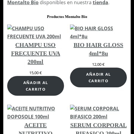
E
Montalto Bio
disponibles en nuestra
tienda
.
N
Productos Montalto Bio
A
N
T
E
CHAMPU USO
BIO HAIR GLOSS
c
FRECUENTE UVA
4ml*8u
a
200ml
12,00
€
n
15,00
€
t
AÑADIR AL
CARRITO
i
AÑADIR AL
CARRITO
d
a
d
ACEITE
SERUM CORPORAL
NUTRITIVO
BIFASICO 200ml