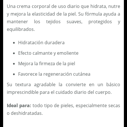
O
Una crema corporal de uso diario que hidrata, nutre
R
y mejora la elasticidad de la piel. Su fórmula ayuda a
P
mantener los tejidos suaves, protegidos y
O
equilibrados.
R
A
Hidratación duradera
L
Efecto calmante y emoliente
B
Mejora la firmeza de la piel
I
F
Favorece la regeneración cutánea
A
Su textura agradable la convierte en un básico
S
imprescindible para el cuidado diario del cuerpo.
I
C
Ideal para:
todo tipo de pieles, especialmente secas
O
o deshidratadas.
2
0