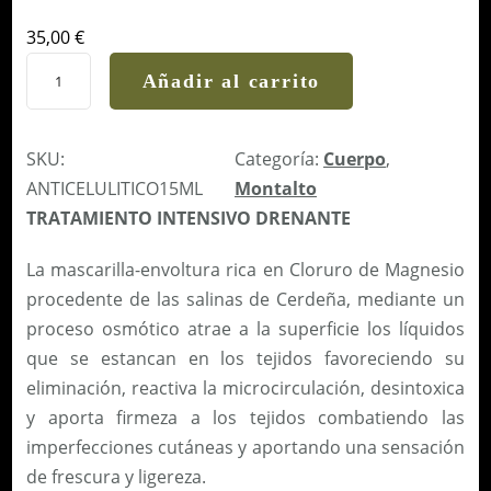
0
m
35,00
€
l
S
Añadir al carrito
c
U
a
P
n
E
SKU:
Categoría:
Cuerpo
, 
t
R
ANTICELULITICO15ML
Montalto
i
C
TRATAMIENTO INTENSIVO DRENANTE
d
O
La mascarilla-envoltura rica en Cloruro de Magnesio
a
N
procedente de las salinas de Cerdeña, mediante un
d
C
proceso osmótico atrae a la superficie los líquidos
E
que se estancan en los tejidos favoreciendo su
N
eliminación, reactiva la microcirculación, desintoxica
T
y aporta firmeza a los tejidos combatiendo las
R
imperfecciones cutáneas y aportando una sensación
A
de frescura y ligereza.
D