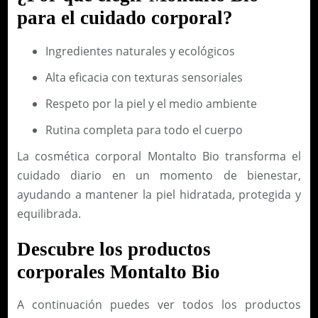
5
para el cuidado corporal?
I
m
E
l
Ingredientes naturales y ecológicos
N
c
T
Alta eficacia con texturas sensoriales
a
O
n
Respeto por la piel y el medio ambiente
I
t
Rutina completa para todo el cuerpo
N
i
T
d
La cosmética corporal Montalto Bio transforma el
E
a
cuidado diario en un momento de bienestar,
N
d
ayudando a mantener la piel hidratada, protegida y
S
equilibrada.
I
V
Descubre los productos
O
corporales Montalto Bio
D
R
A continuación puedes ver todos los productos