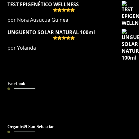
TEST EPIGENÉTICO WELLNESS
Valorado
por Nora Ausucua Guinea
con
5
de 5
UNGUENTO SOLAR NATURAL 100ml
Valorado
por Yolanda
con
5
de 5
Facebook
Organic49 San Sebastián