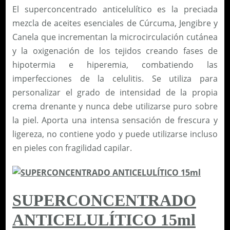
El superconcentrado anticelulítico es la preciada
t
R
mezcla de aceites esenciales de Cúrcuma, Jengibre y
i
P
Canela que incrementan la microcirculación cutánea
d
O
y la oxigenación de los tejidos creando fases de
a
R
hipotermia e hiperemia, combatiendo las
d
A
imperfecciones de la celulitis. Se utiliza para
L
personalizar el grado de intensidad de la propia
D
crema drenante y nunca debe utilizarse puro sobre
R
la piel. Aporta una intensa sensación de frescura y
E
ligereza, no contiene yodo y puede utilizarse incluso
N
en pieles con fragilidad capilar.
A
N
T
E
SUPERCONCENTRADO
2
ANTICELULÍTICO 15ml
0