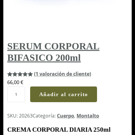
SERUM CORPORAL
BIFASICO 200ml
(1 valoración de cliente)
Valorado
1
66,00
€
con
5.00
de
S
Añadir al carrito
5 en base
E
a
valoración
R
de un
U
SKU:
20263
Categoría:
Cuerpo
, 
Montalto
cliente
M
CREMA CORPORAL DIARIA 250ml
C